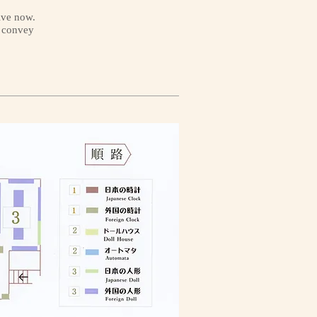
ive now.
o convey