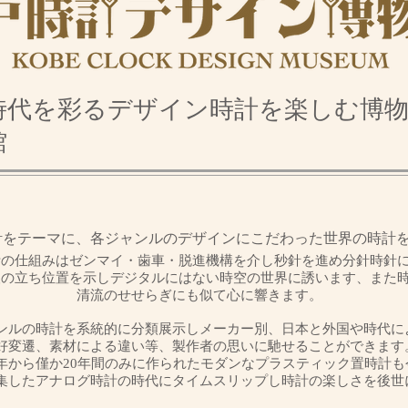
時代を彩る​デザイン時計を楽しむ博
館
計をテーマに、各ジャンルのデザインにこだわった世界の時計
計の仕組みはゼンマイ・歯車・脱進機構を介し秒針を進め分針時針
人の立ち位置を示しデジタルにはない時空の世界に誘います、また
清流のせせらぎにも似て心に響きます。
ンルの時計を系統的に分類展示しメーカー別、日本と外国や時代に
好変遷、素材による違い等、製作者の思いに馳せることができます
0年から僅か20年間のみに作られたモダンなプラスティック置時計
集したアナログ時計の時代にタイムスリップし時計の楽しさを後世