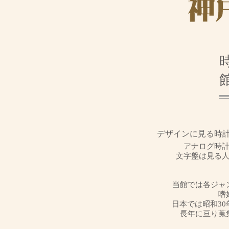
デザインに見る時
アナログ時
文字盤は見る
当館では各ジャ
嗜
日本では昭和3
長年に亘り蒐