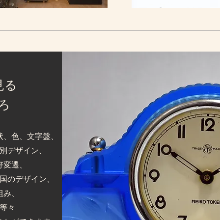
見る
ろ
状、色、文字盤、
別デザイン、
好変遷、
国のデザイン、
組み、
等々