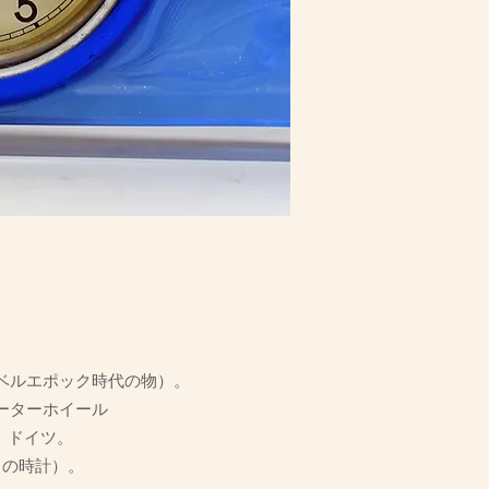
ベルエポック時代の物）。
ォーターホイール
 ドイツ。
カの時計）。