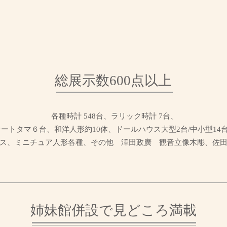
総展示数600点以上
各種時計 548台、ラリック時計 7台、
オートタマ６台、和洋人形約10体、ドールハウス大型2台/中小型14
ス、ミニチュア人形各種、その他 澤田政廣 観音立像木彫、佐田
姉妹館併設で見どころ満載