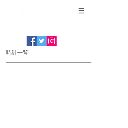
時計一覧
Darche Mfg Co Chicago Flash Light Electric Alarm
Frag Bell