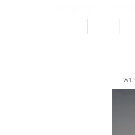
当館の概要
ご利用案内
時計
W13