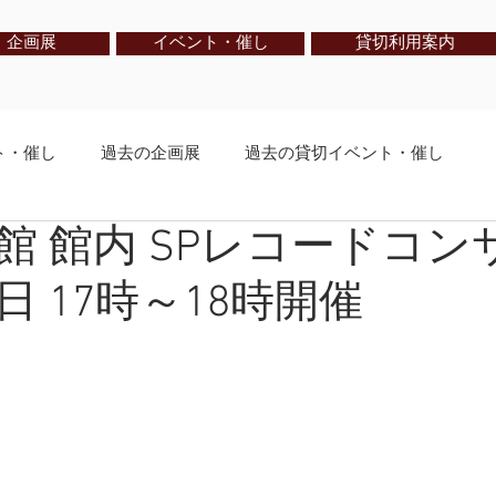
企画展
イベント・催し
貸切利用案内
ト・催し
過去の企画展
過去の貸切イベント・催し
館 館内 SPレコードコン
生募集中
藤野美術館 使用要項 / 申込書
藤野美術館 パンフ
 17時～18時開催
案内