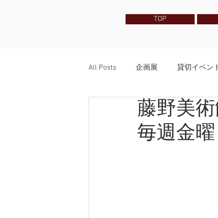
TOP
All Posts
企画展
貸切イベン
藤野美術
開催中教室 / カルチャー /受講
毎週金曜日
藤野美術館 貸切オプションのご