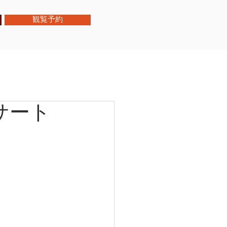
観覧予約
サート
レット